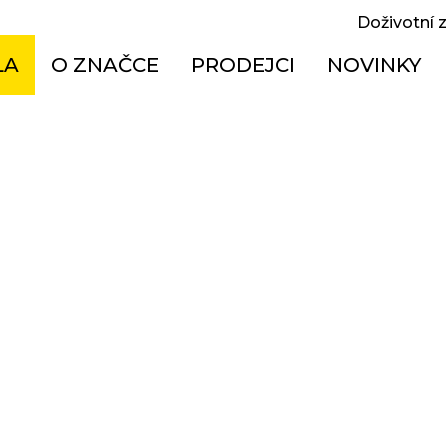
Doživotní 
LA
O ZNAČCE
PRODEJCI
NOVINKY
oodpružená MTB
Doživotní záruka
Česká republika
ská
Jak správně vybrat kolo
Maďarsko
el bike
Návody
Polsko
sová
Technologie
Slovensko
ktrokola
Historie
X
ská
í kola