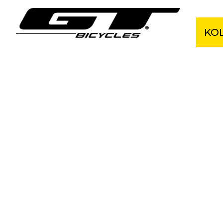
KO
Cel
Hor
Grav
Kro
Ele
BM
Dět
Akčn