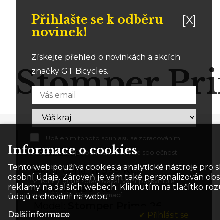
Přihlašte se k odběru
[X]
novinek!
Získejte přehled o novinkách a akcích
Stomper Pr
značky GT Bicycles.
Udělením tohoto souhlasu se zpracováním
Informace o cookies
Dětská
osobních údajů souhlasíte s tím, že společnost
Tento web používá cookies a analytické nástroje pro 
ASPIRE SPORTS, s.r.o., se sídlem Jinačovice 514, 664
Akční cena:
11 999 Kč
osobní údaje. Zároveň je vám také personalizován ob
34 Kuřim, bude zpracovávat Vámi poskytnuté
reklamy na dalších webech. Kliknutím na tlačítko ro
Cena:
13 699 Kč
osobní údaje.
Více informací
.
údajů o chování na webu.
Model:
Stomper Prime 26
Další informace