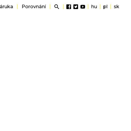
záruka
|
Porovnání
|
|
|
hu
|
pl
|
sk