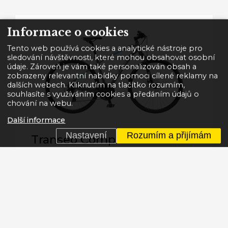
Informace o cookies
Tento web používá cookies a analytické nástroje pro
sledování návštěvnosti, které mohou obsahovat osobní
údaje. Zároveň je vám také personalizován obsah a
zobrazeny relevantní nabídky pomoci cílené reklamy na
dalších webech. Kliknutím na tlačítko rozumím,
souhlasíte s využíváním cookies a předáním údajů o
chování na webu.
Další informace
Nastavení
Rozumím a přijímám
Transeo Comp
Krosová
Akční cena 11 499 Kč