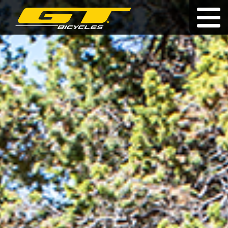
Doživotní záruka
|
|
hu
|
pl
|
sk
KOLA
O ZNAČCE
PRODEJCI
NOVINKY