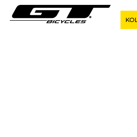
KO
Cel
Hor
Grav
Kro
Ele
BM
Dět
Akčn