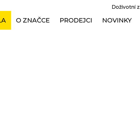
Doživotní 
LA
O ZNAČCE
PRODEJCI
NOVINKY
oodpružená MTB
Doživotní záruka
Česká republika
ská
Jak správně vybrat kolo
Maďarsko
el bike
Návody
Polsko
sová
Technologie
Slovensko
ktrokola
Historie
X
ská
í kola