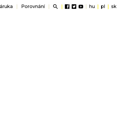
záruka
|
Porovnání
|
|
|
hu
|
pl
|
sk