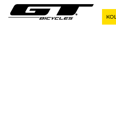
KO
Cel
Hor
Grav
Kro
Ele
BM
Dět
Akčn