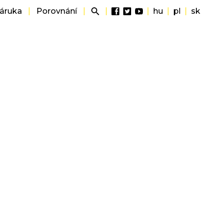
záruka
|
Porovnání
|
|
|
hu
|
pl
|
sk