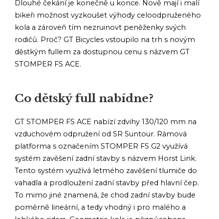
Dlouhé čekání je konečně u konce. Nově mají i malí
bikeři možnost vyzkoušet výhody celoodpruženého
kola a zároveň tím nezruinovt peněženky svých
rodičů. Proč? GT Bicycles vstoupilo na trh s novým
děstkým fullem za dostupnou cenu s názvem GT
STOMPER FS ACE.
Co dětský full nabídne?
GT STOMPER FS ACE nabízí zdvihy 130/120 mm na
vzduchovém odpružení od SR Suntour. Rámová
platforma s označením STOMPER FS G2 využívá
systém zavěšení zadní stavby s názvem Horst Link.
Tento systém využívá letmého zavěšení tlumiče do
vahadla a prodloužení zadní stavby před hlavní čep.
To mimo jiné znamená, že chod zadní stavby bude
poměrně lineární, a tedy vhodný i pro malého a