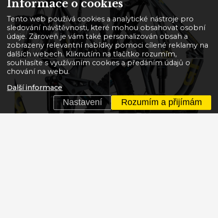
Informace o cookies
Tento web používá cookies a analytické nástroje pro
sledování návštěvnosti, které mohou obsahovat osobní
údaje. Zároveň je vám také personalizován obsah a
zobrazeny relevantní nabídky pomoci cílené reklamy na
dalších webech. Kliknutím na tlačítko rozumím,
souhlasíte s využíváním cookies a předáním údajů o
chování na webu.
Další informace
Nastavení
Rozumím a přijímám
STOMPER FS dále nabídne vnitřní vedení kabeláže
rámem, UDH patku měniče, pohon 1x10 Microshift
Advent s rozsahem kazety 11-48z a 30z
převodníkem na klikách teleskopickou sedlovku.