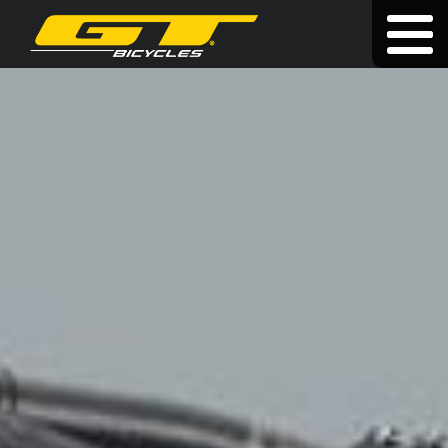
Doživotní záruka
|
|
hu
|
pl
|
sk
KOLA
O ZNAČCE
PRODEJCI
NOVINKY