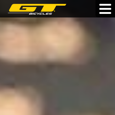
Doživotní záruka
|
|
hu
|
pl
|
sk
KOLA
O ZNAČCE
PRODEJCI
NOVINKY