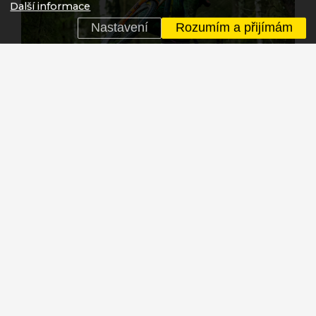
Další informace
Nastavení
Rozumím a přijímám
A jaké jsou jeho plány pro tento rok? Brage doslova
čiší energií.
„Prostě mě baví jezdit a chci si to užít co
to jen jde! Chystám se na pár závodů, navštívím pár