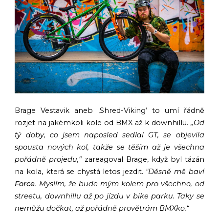
Brage Vestavik aneb ‚Shred-Viking‘ to umí řádně
rozjet na jakémkoli kole od BMX až k downhillu.
„Od
tý doby, co jsem naposled sedlal GT, se objevila
spousta nových kol, takže se těším až
je všechna
pořádně projedu,“
zareagoval Brage, když byl tázán
na kola, která se chystá letos jezdit.
"Děsně mě baví
Force
. Myslím, že bude mým kolem pro všechno, od
streetu, downhillu až po jízdu v bike parku. Taky se
nemůžu dočkat, až pořádně provětrám BMXko.“