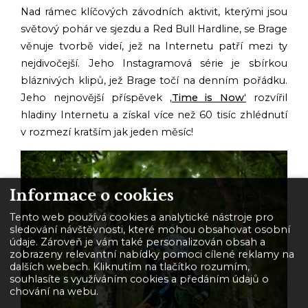
Nad rámec klíčových závodních aktivit, kterými jsou
světový pohár ve sjezdu a Red Bull Hardline, se Brage
věnuje tvorbě videí, jež na Internetu patří mezi ty
nejdivočejší. Jeho Instagramová série je sbírkou
bláznivých klipů, jež Brage točí na denním pořádku.
Jeho nejnovější příspěvek
‚Time is Now‘
rozvířil
hladiny Internetu a získal více než 60 tisíc zhlédnutí
v rozmezí kratším jak jeden měsíc!
Informace o cookies
Tento web používá cookies a analytické nástroje pro
sledování návštěvnosti, které mohou obsahovat osobní
údaje. Zároveň je vám také personalizován obsah a
zobrazeny relevantní nabídky pomoci cílené reklamy na
dalších webech. Kliknutím na tlačítko rozumím,
souhlasíte s využíváním cookies a předáním údajů o
chování na webu.