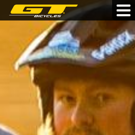
Doživotní záruka
|
|
hu
|
pl
|
sk
KOLA
O ZNAČCE
PRODEJCI
NOVINKY