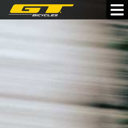
Doživotní záruka
|
|
hu
|
pl
|
sk
KOLA
O ZNAČCE
PRODEJCI
NOVINKY