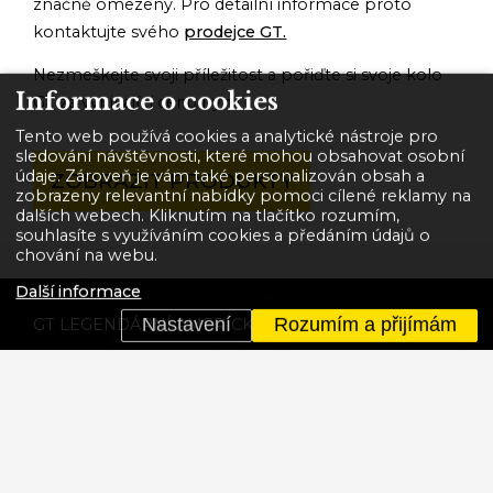
značně omezeny. Pro detailní informace proto
kontaktujte svého
prodejce GT.
Nezmeškejte svoji příležitost a pořiďte si svoje kolo
Informace o cookies
GT za vynikající cenu nyní!
Tento web používá cookies a analytické nástroje pro
sledování návštěvnosti, které mohou obsahovat osobní
údaje. Zároveň je vám také personalizován obsah a
ZOBRAZIT PRODUKTY
zobrazeny relevantní nabídky pomoci cílené reklamy na
dalších webech. Kliknutím na tlačítko rozumím,
souhlasíte s využíváním cookies a předáním údajů o
chování na webu.
Další informace
Nastavení
Rozumím a přijímám
GT LEGENDÁRNÍ AMERICKÁ ZNAČKA KOL.
Tvoříme historii. Od prvního BMX rámu
vyrobeného v roce 1972 zakladatelem značky Gary
Turnerem po moderní karbonové rámy. Historii
závodění, vyhrávání a hlavně dobré zábavy a
pohody.