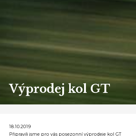
Výprodej kol GT
18.10.2019
Připravili jsme pro vás posezonní výprodeje kol GT