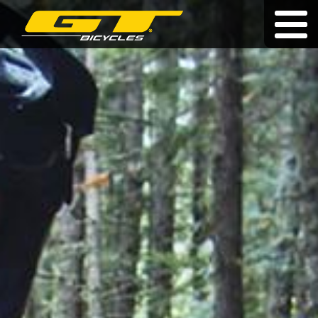
Doživotní záruka
|
|
hu
|
pl
|
sk
KOLA
O ZNAČCE
PRODEJCI
NOVINKY