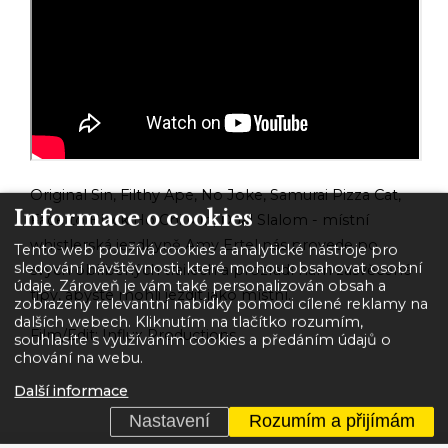
Original Sin, Filthy Ape, No Joke, Samurai Pizza Cat,
Informace o cookies
Fade to Black Ho Chi Min, Dual Slalom - místní
whistlerská jezdkyně Amy Ertel nás provede po
Tento web používá cookies a analytické nástroje pro
sledování návštěvnosti, které mohou obsahovat osobní
svých oblíbených trailech a prozradí nám zasvěcené
údaje. Zároveň je vám také personalizován obsah a
tipy, abyste mohli jezdit jako místní.
zobrazeny relevantní nabídky pomoci cílené reklamy na
dalších webech. Kliknutím na tlačítko rozumím,
Film/Edit: Influx Productions
souhlasíte s využíváním cookies a předáním údajů o
chování na webu.
Další informace
Nastavení
Rozumím a přijímám