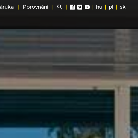
záruka
|
Porovnání
|
|
|
hu
|
pl
|
sk