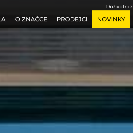
Doživotní 
LA
O ZNAČCE
PRODEJCI
NOVINKY
oodpružená MTB
Doživotní záruka
Česká republika
ská
Jak správně vybrat kolo
Maďarsko
el bike
Návody
Polsko
sová
Technologie
Slovensko
ktrokola
Historie
X
ská
í kola