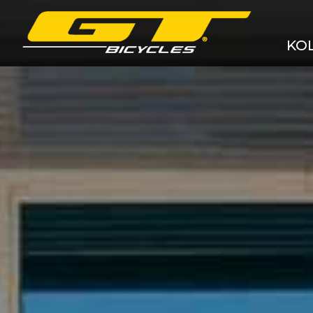
KO
Cel
Hor
Grav
Kro
Ele
BM
Dět
Akčn