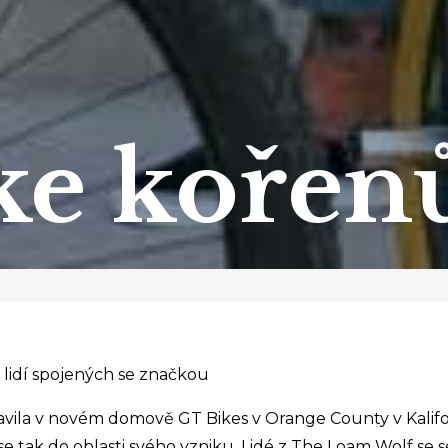
ke koře
 lidí spojených se značkou
avila v novém domově GT Bikes v Orange County v Kalifor
se tak do oblasti svého vzniku. Lidé z The Loam Wolf se s