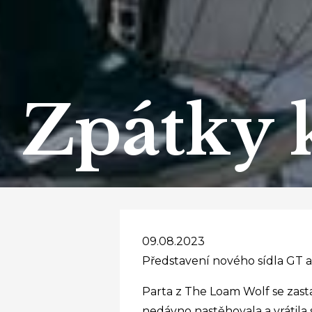
Zpátky 
09.08.2023
Představení nového sídla GT a
Parta z The Loam Wolf se zast
nedávno nastěhovala a vrátila 