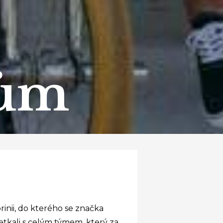
nům
inii, do kterého se značka
etkali s celým týmem, který za