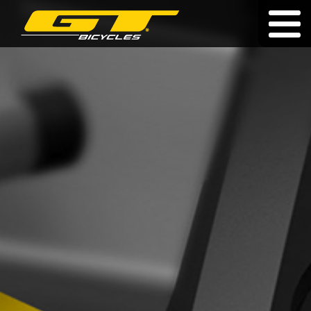
Doživotní záruka
|
|
hu
|
pl
|
sk
KOLA
O ZNAČCE
PRODEJCI
NOVINKY