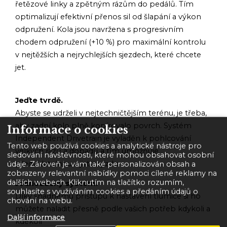
řetězové linky a zpětným rázům do pedálů. Tím
optimalizují efektivní přenos sil od šlapání a výkon
odpružení. Kola jsou navržena s progresivním
chodem odpružení (+10 %) pro maximální kontrolu
v nejtěžších a nejrychlejších sjezdech, které chcete
jet.
Jeďte tvrdě.
Abyste se udrželi v nejtechničtějším terénu, je třeba,
aby zadní kolo plně kopírovalo povrch. Systém
Informace o cookies
Independent Drivetrain je vyladěn k pohlcování
Tento web používá cookies a analytické nástroje pro
velkých rázů a dopadů a tím umožňuje
sledování návštěvnosti, které mohou obsahovat osobní
předvídatelnou a jistou jízdu.
údaje. Zároveň je vám také personalizován obsah a
zobrazeny relevantní nabídky pomoci cílené reklamy na
dalších webech. Kliknutím na tlačítko rozumím,
Jednoduchý systém.
souhlasíte s využíváním cookies a předáním údajů o
Díky snadnému přístupu k nastavení tlumiče si ho
chování na webu.
můžete naladit přesně podle vašich potřeb kdykoli a
Další informace
kdekoli