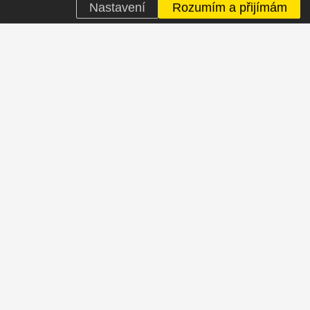
Nastavení
Rozumím a přijímám
GT LEGENDÁRNÍ AMERICKÁ ZNAČKA KOL.
Tvoříme historii. Od prvního BMX rámu
vyrobeného v roce 1972 zakladatelem značky Gary
Turnerem po moderní karbonové rámy. Historii
závodění, vyhrávání a hlavně dobré zábavy a
pohody.
KOLA
Celoodpružená MTB
Horská
Gravel bike
Krosová