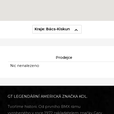
Kraje: Bács-Kiskun
Prodejce
Nic nenalezeno
GT LEGENDÁRNÍ AMERICKÁ ZNAČKA KOL.
Tvoříme historii. Od prvního BMX rámu
vyrobeného v roce 1972 zakladatelem značky Gary