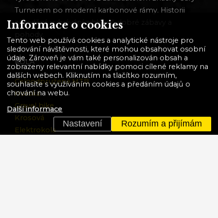
Turnerem po moderní karbonové rámy. Historii
závodění, vyhrávání a hlavně dobré zábavy a
Informace o cookies
pohody.
Tento web používá cookies a analytické nástroje pro
sledování návštěvnosti, které mohou obsahovat osobní
údaje. Zároveň je vám také personalizován obsah a
KOLA
zobrazeny relevantní nabídky pomoci cílené reklamy na
dalších webech. Kliknutím na tlačítko rozumím,
Celoodpružená MTB
souhlasíte s využíváním cookies a předáním údajů o
chování na webu.
Horská
Gravel bike
Další informace
Krosová
Nastavení
Rozumím a přijímám
Elektrokola
BMX
Dětská
Akční kola
VÍCE
Ochrana osobních údajů