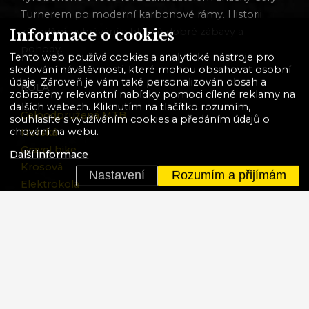
Turnerem po moderní karbonové rámy. Historii
závodění, vyhrávání a hlavně dobré zábavy a
Informace o cookies
pohody.
Tento web používá cookies a analytické nástroje pro
sledování návštěvnosti, které mohou obsahovat osobní
údaje. Zároveň je vám také personalizován obsah a
KOLA
zobrazeny relevantní nabídky pomoci cílené reklamy na
dalších webech. Kliknutím na tlačítko rozumím,
Celoodpružená MTB
souhlasíte s využíváním cookies a předáním údajů o
chování na webu.
Horská
Gravel bike
Další informace
Krosová
Nastavení
Rozumím a přijímám
Elektrokola
BMX
Dětská
Akční kola
VÍCE
Ochrana osobních údajů