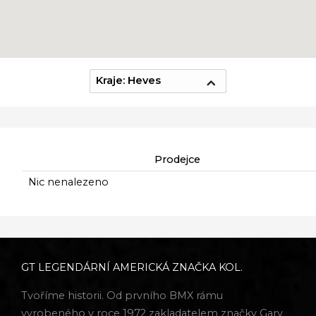
Kraje: Heves
Prodejce
Nic nenalezeno
GT LEGENDÁRNÍ AMERICKÁ ZNAČKA KOL.
Tvoříme historii. Od prvního BMX rámu
vyrobeného v roce 1972 zakladatelem značky Gary