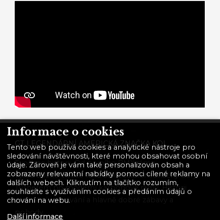
Informace o cookies
GT LEGENDÁRNÍ AMERICKÁ ZNAČKA KOL.
Tento web používá cookies a analytické nástroje pro
sledování návštěvnosti, které mohou obsahovat osobní
Tvoříme historii. Od prvního BMX rámu
údaje. Zároveň je vám také personalizován obsah a
zobrazeny relevantní nabídky pomoci cílené reklamy na
vyrobeného v roce 1972 zakladatelem značky Gary
dalších webech. Kliknutím na tlačítko rozumím,
Turnerem po moderní karbonové rámy. Historii
souhlasíte s využíváním cookies a předáním údajů o
závodění, vyhrávání a hlavně dobré zábavy a
chování na webu.
pohody.
Další informace