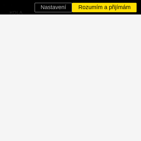
Nastavení
Rozumím a přijímám
KOLA
Celoodpružená MTB
Horská
Gravel bike
Krosová
Elektrokola
BMX
Dětská
Akční kola
VÍCE
Ochrana osobních údajů
Svolávací akce
Cookies
Historie