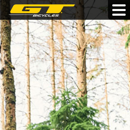
Doživotní záruka
|
|
hu
|
pl
|
sk
KOLA
O ZNAČCE
PRODEJCI
NOVINKY