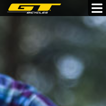
Doživotní záruka
|
|
hu
|
pl
|
sk
KOLA
O ZNAČCE
PRODEJCI
NOVINKY