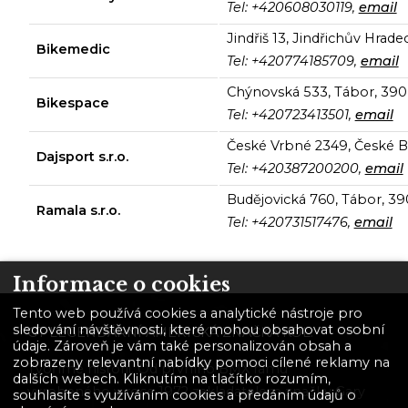
Tel: +420608030119,
email
Jindřiš 13, Jindřichův Hrade
Bikemedic
Tel: +420774185709,
email
Chýnovská 533, Tábor, 390
Bikespace
Tel: +420723413501,
email
České Vrbné 2349, České Bu
Dajsport s.r.o.
Tel: +420387200200,
email
Budějovická 760, Tábor, 39
Ramala s.r.o.
Tel: +420731517476,
email
Informace o cookies
Tento web používá cookies a analytické nástroje pro
sledování návštěvnosti, které mohou obsahovat osobní
GT LEGENDÁRNÍ AMERICKÁ ZNAČKA KOL.
údaje. Zároveň je vám také personalizován obsah a
zobrazeny relevantní nabídky pomoci cílené reklamy na
Tvoříme historii. Od prvního BMX rámu
dalších webech. Kliknutím na tlačítko rozumím,
vyrobeného v roce 1972 zakladatelem značky Gary
souhlasíte s využíváním cookies a předáním údajů o