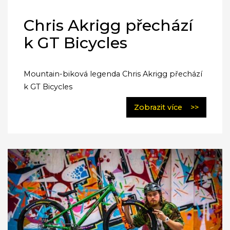
Chris Akrigg přechází
k GT Bicycles
Mountain-biková legenda Chris Akrigg přechází
k GT Bicycles
Zobrazit více
>>