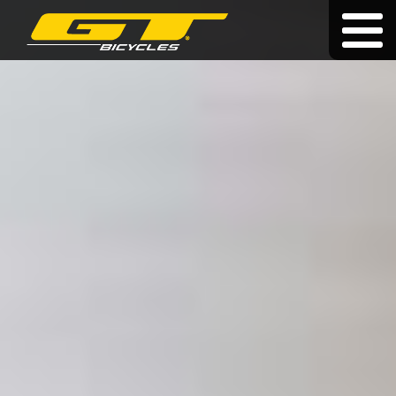
Doživotní záruka
|
|
hu
|
pl
|
sk
KOLA
O ZNAČCE
PRODEJCI
NOVINKY