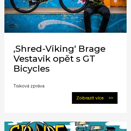
‚Shred-Viking‘ Brage
Vestavik opět s GT
Bicycles
Tisková zpráva
Zobrazit více
>>