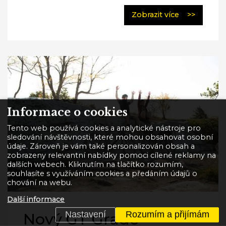
Zobrazit více
>>
Informace o cookies
Tento web používá cookies a analytické nástroje pro
sledování návštěvnosti, které mohou obsahovat osobní
údaje. Zároveň je vám také personalizován obsah a
zobrazeny relevantní nabídky pomoci cílené reklamy na
dalších webech. Kliknutím na tlačítko rozumím,
souhlasíte s využíváním cookies a předáním údajů o
chování na webu.
Další informace
Nastavení
Rozumím a přijímám
Nový GT Grade